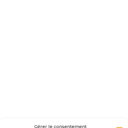
BRETAGNE
10 rue des fossés
35000 RENNES
TÉLÉPHONE
(+590) 590 41 64 40
SUIVEZ-NOUS SUR :
Gérer le consentement